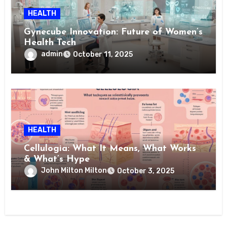
HEALTH
Gynecube Innovation: Future of Women’s
Health Tech
admin
October 11, 2025
HEALTH
Cellulogia: What It Means, What Works
& What’s Hype
John Milton Milton
October 3, 2025